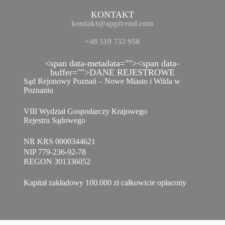
KONTAKT
kontakt@apptrend.com
+48 519 733 958
<span data-metadata="
"><span data-
buffer="
">DANE REJESTROWE
Sąd Rejonowy Poznań – Nowe Miasto i Wilda w
Poznaniu
VIII Wydział Gospodarczy Krajowego
Rejestru Sądowego
NR KRS 0000344621
NIP 779-236-92-78
REGON 301336052
Kapitał zakładowy 100.000 zł całkowicie opłacony