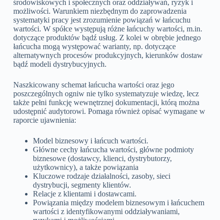
środowiskowych i społecznych oraz oddziaływań, ryzyk i
możliwości. Warunkiem niezbędnym do zaprowadzenia
systematyki pracy jest zrozumienie powiązań w łańcuchu
wartości. W spółce występują różne łańcuchy wartości, m.in.
dotyczące produktów bądź usług. Z kolei w obrębie jednego
łańcucha mogą występować warianty, np. dotyczące
alternatywnych procesów produkcyjnych, kierunków dostaw
bądź modeli dystrybucyjnych.
Naszkicowany schemat łańcucha wartości oraz jego
poszczególnych ogniw nie tylko systematyzuje wiedzę, lecz
także pełni funkcję wewnętrznej dokumentacji, którą można
udostępnić audytorowi. Pomaga również opisać wymagane w
raporcie ujawnienia:
Model biznesowy i łańcuch wartości.
Główne cechy łańcucha wartości, główne podmioty
biznesowe (dostawcy, klienci, dystrybutorzy,
użytkownicy), a także powiązania
Kluczowe rodzaje działalności, zasoby, sieci
dystrybucji, segmenty klientów.
Relacje z klientami i dostawcami.
Powiązania między modelem biznesowym i łańcuchem
wartości z identyfikowanymi oddziaływaniami,