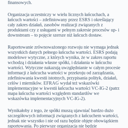
finansowych.
Organizacja uczestniczy w wielu licznych łańcuchach, a
łańcuch wartości – zdefiniowany przez ESRS i określający
cały zakres działań, zasobów realizacji związanych z
produktami czy z usługami w pełnym zakresie procesów up- i
downstream – to pojęcie szersze niż łańcuch dostaw.
Raportowanie zrównoważonego rozwoju nie wymaga jednak
wszystkich danych pełnego łańcucha wartości. ESRS podają
modelowe wytyczne, z których wynika, że w zakres raportu
wchodzą i działania własne spółki, i działania w łańcuchu
wartości. Wytyczne nakazują uwzględnianie w całym procesie
informacji z łańcucha wartości w przekroju od zarządzania,
zdefiniowania kwestii istotnych, przypisania polityk, działań,
celów i mierników. EFRAG wydał też wskazówki
implementacyjne w kwestii łańcucha wartości VC-IG-2 (patrz
mapa łańcucha wartości względem standardów we
wskazówka implementacyjnych VC-IG-2).
Wynikałoby z tego, że spółki muszą ujawniać bardzo dużo
szczegółowych informacji związanych z łańcuchem wartości,
jednak nie wszystko i nie od razu będzie objęte obowiązkiem
raportowania. Po pierwsze organizacja nie będzie