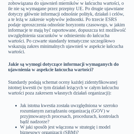
zobowiązana do ujawnień mierników w łańcuchu wartości, o
ile nie są wymagane przez przepisy UE. Po drugie ujawniane
dotyczy głównie informacji odnośnie polityk, działań i celów,
a te leżą w zakresie wpływów jednostki. Po trzecie ESRS
podaje uproszczenia odnośnie horyzontu czasowego, w jakim
informacje te mają być raportowane, dopuszcza też możliwość
uwzględnienia szacunków w odniesieniu do łańcucha
wartości. Po czwarte standardy tematyczne szczegółowo
wskazują zakres minimalnych ujawnień w aspekcie łańcucha
wartości.
Jakie są wymogi dotyczące informacji wymaganych do
ujawnienia w aspekcie łańcucha wartości?
Standardy podają schemat oceny każdej zidentyfikowanej
istotnej kwestii (w tym działań leżących w całym łańcuchu
wartości poza zakresem własnych działań organizacji):
Jak istotna kwestia została uwzględniona w szeroko
rozumianym zarządzaniu organizacją (GOV) w
przyjmowanych procesach, procedurach, kontrolach
bądź nadzorze?
W jaki sposób jest włączona w strategię i model
biznesowy organizacji (SBM)?