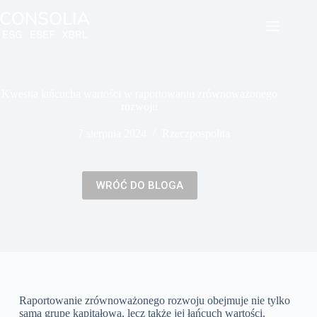
Kwestia łańcucha wartości w raportowaniu zrównoważonego
rozwoju
7 sierpnia 2024
Rzeczpospolita
WRÓĆ DO BLOGA
Raportowanie zrównoważonego rozwoju obejmuje nie tylko
samą grupę kapitałową, lecz także jej łańcuch wartości.