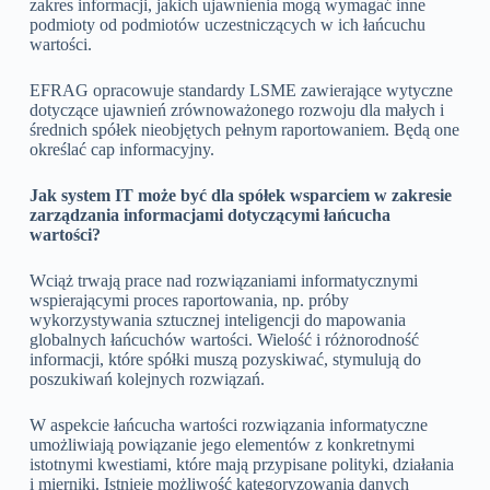
zakres informacji, jakich ujawnienia mogą wymagać inne
podmioty od podmiotów uczestniczących w ich łańcuchu
wartości.
EFRAG opracowuje standardy LSME zawierające wytyczne
dotyczące ujawnień zrównoważonego rozwoju dla małych i
średnich spółek nieobjętych pełnym raportowaniem. Będą one
określać cap informacyjny.
Jak system IT może być dla spółek wsparciem w zakresie
zarządzania informacjami dotyczącymi łańcucha
wartości?
Wciąż trwają prace nad rozwiązaniami informatycznymi
wspierającymi proces raportowania, np. próby
wykorzystywania sztucznej inteligencji do mapowania
globalnych łańcuchów wartości. Wielość i różnorodność
informacji, które spółki muszą pozyskiwać, stymulują do
poszukiwań kolejnych rozwiązań.
W aspekcie łańcucha wartości rozwiązania informatyczne
umożliwiają powiązanie jego elementów z konkretnymi
istotnymi kwestiami, które mają przypisane polityki, działania
i mierniki. Istnieje możliwość kategoryzowania danych