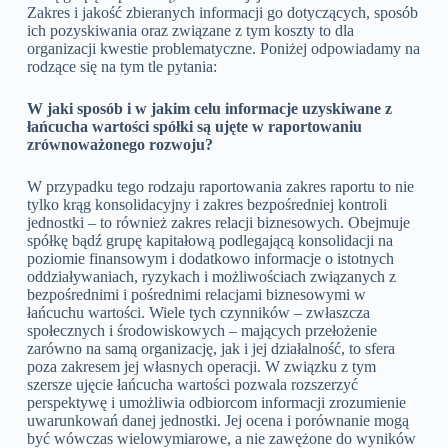
Zakres i jakość zbieranych informacji go dotyczących, sposób
ich pozyskiwania oraz związane z tym koszty to dla
organizacji kwestie problematyczne. Poniżej odpowiadamy na
rodzące się na tym tle pytania:
W jaki sposób i w jakim celu informacje uzyskiwane z
łańcucha wartości spółki są ujęte w raportowaniu
zrównoważonego rozwoju?
W przypadku tego rodzaju raportowania zakres raportu to nie
tylko krąg konsolidacyjny i zakres bezpośredniej kontroli
jednostki – to również zakres relacji biznesowych. Obejmuje
spółkę bądź grupę kapitałową podlegającą konsolidacji na
poziomie finansowym i dodatkowo informacje o istotnych
oddziaływaniach, ryzykach i możliwościach związanych z
bezpośrednimi i pośrednimi relacjami biznesowymi w
łańcuchu wartości. Wiele tych czynników – zwłaszcza
społecznych i środowiskowych – mających przełożenie
zarówno na samą organizację, jak i jej działalność, to sfera
poza zakresem jej własnych operacji. W związku z tym
szersze ujęcie łańcucha wartości pozwala rozszerzyć
perspektywę i umożliwia odbiorcom informacji zrozumienie
uwarunkowań danej jednostki. Jej ocena i porównanie mogą
być wówczas wielowymiarowe, a nie zawężone do wyników