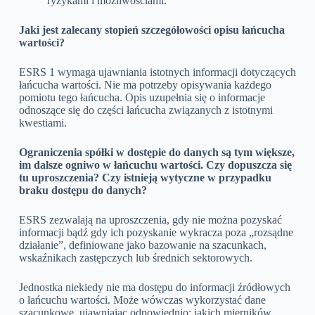
ryzykami i możliwościami.
Jaki jest zalecany stopień szczegółowości opisu łańcucha
wartości?
ESRS 1 wymaga ujawniania istotnych informacji dotyczących
łańcucha wartości. Nie ma potrzeby opisywania każdego
pomiotu tego łańcucha. Opis uzupełnia się o informacje
odnoszące się do części łańcucha związanych z istotnymi
kwestiami.
Ograniczenia spółki w dostępie do danych są tym większe,
im dalsze ogniwo w łańcuchu wartości. Czy dopuszcza się
tu uproszczenia? Czy istnieją wytyczne w przypadku
braku dostępu do danych?
ESRS zezwalają na uproszczenia, gdy nie można pozyskać
informacji bądź gdy ich pozyskanie wykracza poza „rozsądne
działanie”, definiowane jako bazowanie na szacunkach,
wskaźnikach zastępczych lub średnich sektorowych.
Jednostka niekiedy nie ma dostępu do informacji źródłowych
o łańcuchu wartości. Może wówczas wykorzystać dane
szacunkowe, ujawniając odpowiednio: jakich mierników